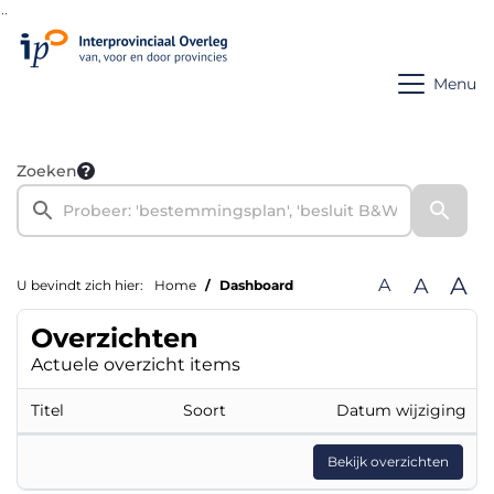
Ga naar de inhoud van deze pagina
Ga naar het zoeken
Ga naar het menu
Menu
Zoeken
A
A
A
U bevindt zich hier:
Home
Dashboard
Overzichten
Actuele overzicht items
Titel
Soort
Datum wijziging
Bekijk overzichten