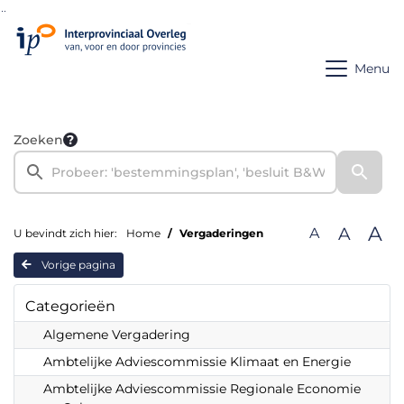
Ga naar de inhoud van deze pagina
Ga naar het zoeken
Ga naar het menu
Menu
Zoeken
A
A
A
U bevindt zich hier:
Home
Vergaderingen
Vorige pagina
Categorieën
Algemene Vergadering
Ambtelijke Adviescommissie Klimaat en Energie
Ambtelijke Adviescommissie Regionale Economie